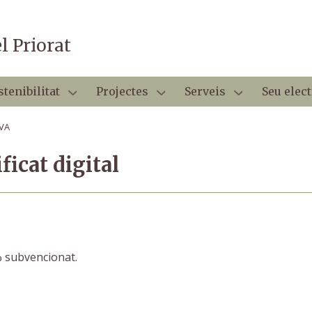
Vés
al
contingut
l Priorat
stenibilitat
Projectes
Serveis
Seu elec
VA
ficat digital
0% subvencionat.