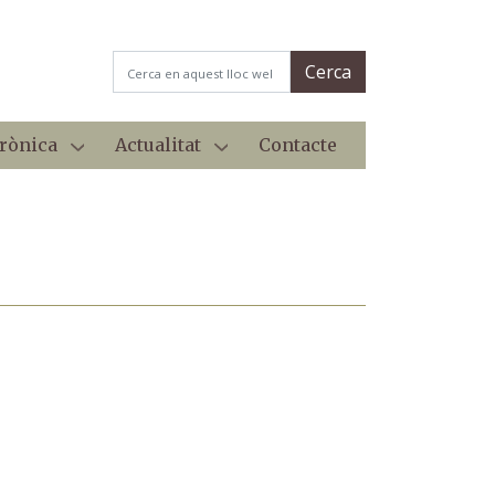
Cerca dins d'aquest lloc web
Cerca
trònica
Actualitat
Contacte