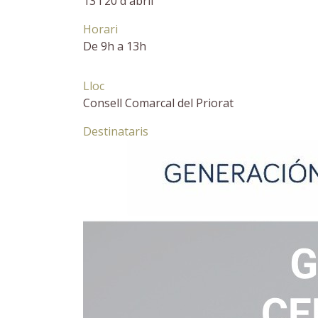
13 i 20 d'abril
Horari
De 9h a 13h
Lloc
Consell Comarcal del Priorat
Destinataris